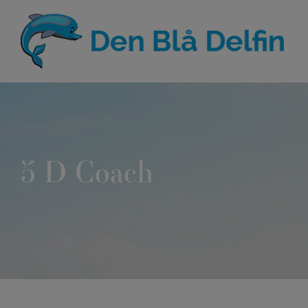
Hop
til
indholdet
5 D Coach