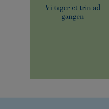
Vi tager et trin ad
gangen