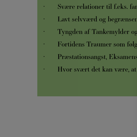
· Svære relationer til f.eks. fam
· Lavt
selvværd og begrænsen
· Tyngden af
Tankemylder og
· F
ortidens Traumer som følg
·
Præstationsangst, Eksamens
·
Hvor svært det kan være, at 