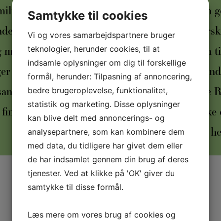
ilie eller kolleger
· At finde vejen ge
Samtykke til cookies
de overbevisninger
·
At finde Overs
Vi og vores samarbejdspartnere bruger
 mental Stress
·
At finde vejen t
teknologier, herunder cookies, til at
indsamle oplysninger om dig til forskellige
er dig i nutiden
·
At opnå Selvind
formål, herunder: Tilpasning af annoncering,
angst eller Fobier
·
At opnå indre 
bedre brugeroplevelse, funktionalitet,
statistik og marketing. Disse oplysninger
finde retning i livet
·
At opnå Styrke
kan blive delt med annoncerings- og
Eller måske noget he
analysepartnere, som kan kombinere dem
med data, du tidligere har givet dem eller
de har indsamlet gennem din brug af deres
tjenester. Ved at klikke på 'OK' giver du
samtykke til disse formål.
Læs mere om vores brug af cookies og