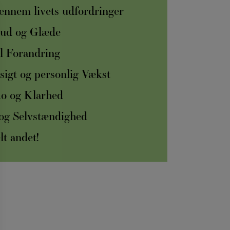
nnem livets udfordringer
kud og Glæde
il Forandring
sigt og personlig Vækst
Ro og Klarhed
 og Selvstændighed
lt andet!