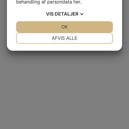
behandling af persondata
her
.
VIS
DETALJER
JA
NEJ
OK
JA
NEJ
NØDVENDIGE
PRÆFERENCER
AFVIS ALLE
JA
NEJ
JA
NEJ
MARKETING
STATISTIK