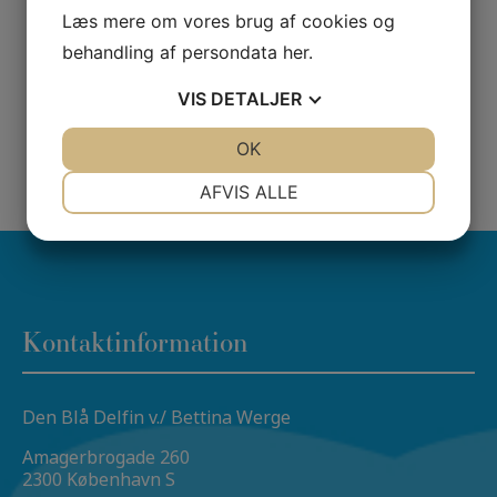
Læs mere om vores brug af cookies og
behandling af persondata
her
.
VIS
DETALJER
JA
NEJ
OK
JA
NEJ
NØDVENDIGE
PRÆFERENCER
AFVIS ALLE
JA
NEJ
JA
NEJ
MARKETING
STATISTIK
Kontaktinformation
Den Blå Delfin v./ Bettina Werge
Amagerbrogade 260
2300 København S