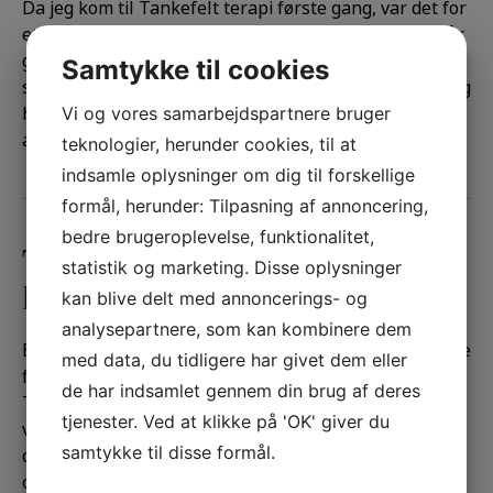
Da jeg kom til Tankefelt terapi første gang, var det for
et problem som jeg har haft i 23 år. Siden jeg var 10 år
gammel har jeg lidt under daglige og hyppige
Samtykke til cookies
svedeture som følge af sygdommen Hyperhydrosis. Jeg
havde disse anfald 5-7 gange om dagen,og hvert
Vi og vores samarbejdspartnere bruger
anfald varede mellem 5 og 20 min. […]
teknologier, herunder cookies, til at
indsamle oplysninger om dig til forskellige
formål, herunder: Tilpasning af annoncering,
bedre brugeroplevelse, funktionalitet,
Tankefelt Terapi -TFT – Susan´s
statistik og marketing. Disse oplysninger
historie
kan blive delt med annoncerings- og
analysepartnere, som kan kombinere dem
Bettina overtalte mig til at prøve at få bearbejdet mine
med data, du tidligere har givet dem eller
fysiske og psykiske udfordringer med Tankefelt
de har indsamlet gennem din brug af deres
Terapi, og heldigvis for det. Da vi startede mit forløb,
tjenester. Ved at klikke på 'OK' giver du
var jeg virkelig stress plaget og på kanten af
samtykke til disse formål.
depression. Jeg var tungsindig og ked af det og havde
ondt i hele kroppen. I et helt år, havde jeg […]